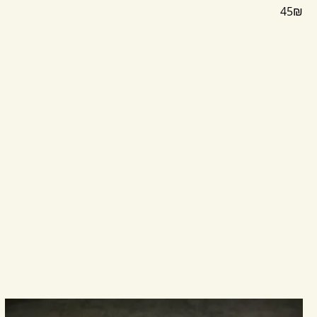
‏45 ‏₪